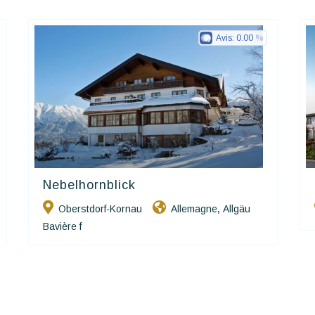
Avis:
0.00
Nebelhornblick
Ringhotels
Oberstdorf-Kornau
Allemagne
Allgäu
,
Bavière f