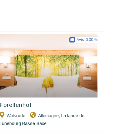
Avis:
0.00
Forellenhof
Ringhotels
Walsrode
Allemagne
La lande de
,
Lunebourg Basse-Saxe