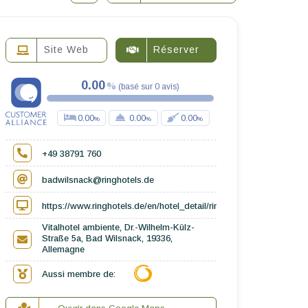
Site Web
Réserver
0.00
(
basé sur
0
avis
)
0.00
0.00
0.00
+49 38791 760
badwilsnack@ringhotels.de
https://www.ringhotels.de/en/hotel_detail/ringhotel-vitalhotel-amb
Vitalhotel ambiente, Dr.-Wilhelm-Külz-
Straße 5a, Bad Wilsnack, 19336,
Allemagne
Aussi membre de: