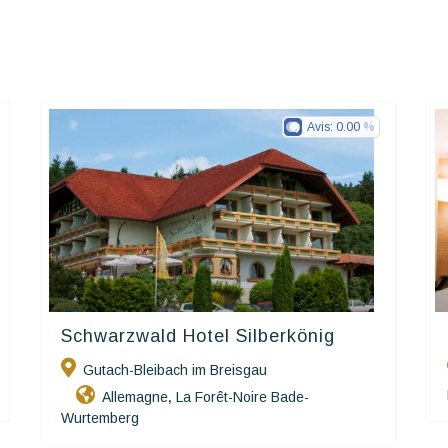
Avis:
0.00
Schwarzwald Hotel Silberkönig
Ringhotels
Gutach-Bleibach im Breisgau
Allemagne
La Forêt-Noire Bade-
,
Wurtemberg