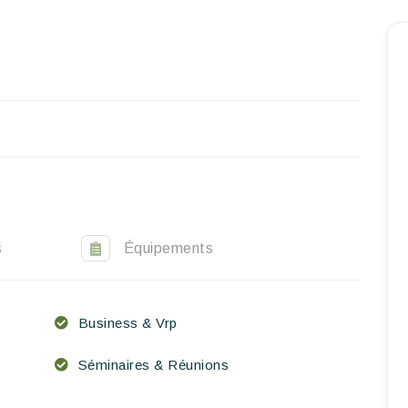
Accueil
Réserver un séjour
Nos adresses dans le monde
World’s Best Hotels
Vous faire voyager
Les séjours à thème
s
Équipements
Santé et sécurité
Business & Vrp
Ecrivez-nous
Séminaires & Réunions
FR
EN
ES