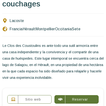
Escríbenos
couchages
ES
EN
FR
Lacoste
Francia
Hérault
Montpellier
Occitania
Sete
Le Clos des Coustoulins es ante todo una sutil armonía entre
una casa independiente y la convivencia y el compartir de una
casa de huéspedes. Este lugar intemporal se encuentra cerca del
lago de Salagou, en el Hérault, en una propiedad de una hectárea
en la que cada espacio ha sido diseñado para relajarle y hacerle
vivir una experiencia inolvidable.
Sitio web
Reservar