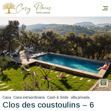
Inicio
Reservar una estancia
Nuestra colección mundial
World’s Best Hotels
Hacer que viajes
Estancia temática
Casa
Casa extraordinaria
Cash & Smile
villa privada
Salud y seguridad
Clos des coustoulins – 6