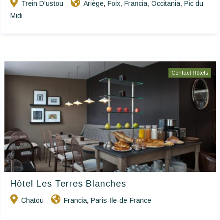
Trein D'ustou
Ariège
Foix
Francia
Occitania
Pic du
,
,
,
,
Midi
Contact Hôtels
Hôtel Les Terres Blanches
Chatou
Francia
Paris-Ile-de-France
,