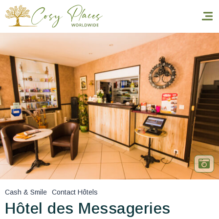
Inicio
Reservar una estancia
Nuestra colección mundial
World’s Best Hotels
Hacer que viajes
Estancia temática
Cash & Smile
Contact Hôtels
Salud y seguridad
Hôtel des Messageries