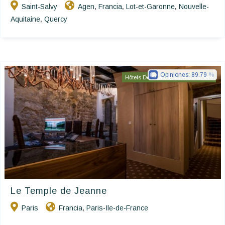
Saint-Salvy
Agen
Francia
Lot-et-Garonne
Nouvelle-
,
,
,
Aquitaine
Quercy
,
Opiniones:
89.79
Hôtels De Charme & De Caractère
Le Temple de Jeanne
Paris
Francia
Paris-Ile-de-France
,