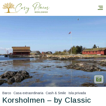
Inicio
Reservar una estancia
Nuestra colección mundial
World’s Best Hotels
Hacer que viajes
Estancia temática
Barco
Casa extraordinaria
Cash & Smile
Isla privada
Salud y seguridad
Korsholmen – by Classic