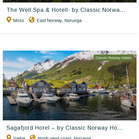
The Well Spa & Hotell- by Classic Norwa...
Moss
East Norway
Noruega
,
Classic Norway Hotels
Sagafjord Hotel – by Classic Norway Ho...
Sæbø
North west coast
Noruega
,