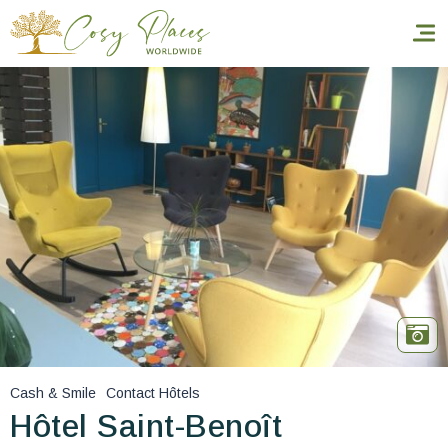
Homepage
Book a stay
Our Worldwide collection
World’s Best Hotels
Take you away
Thematic Stays
Cash & Smile
Contact Hôtels
Health & Safety
Hôtel Saint-Benoît