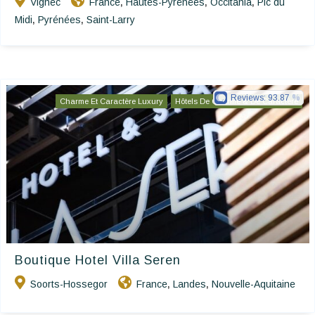
Vignec
France
Hautes-Pyrénées
Occitania
Pic du
,
,
,
Midi
Pyrénées
Saint-Larry
,
,
Reviews:
93.87
Charme Et Caractère Luxury
Hôtels De Charme & De Caractère
Boutique Hotel Villa Seren
Soorts-Hossegor
France
Landes
Nouvelle-Aquitaine
,
,