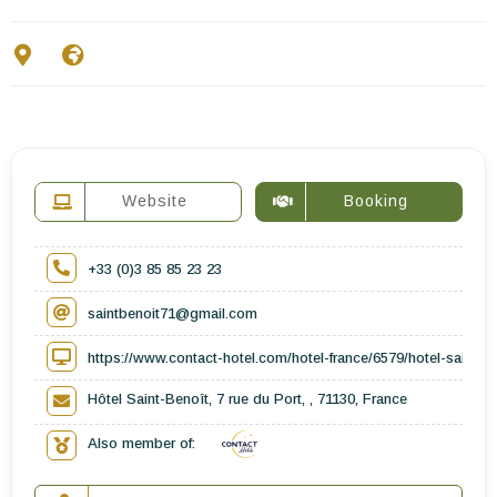
Contact Us
EN
FR
ES
Website
Booking
+33 (0)3 85 85 23 23
saintbenoit71@gmail.com
https://www.contact-hotel.com/hotel-france/6579/hotel-saint-
Hôtel Saint-Benoît, 7 rue du Port, , 71130, France
Also member of: