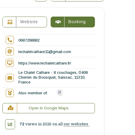
Website
Booking
0687298882
lechaletcathare11@gmail.com
https://www.lechaletcathare.fr/
Le Chalet Cathare - 8 couchages, D408
Chemin du Bousquet, Saissac, 11310,
France
Also member of:
Open In Google Maps
72
views in 2026 on all
our websites
.