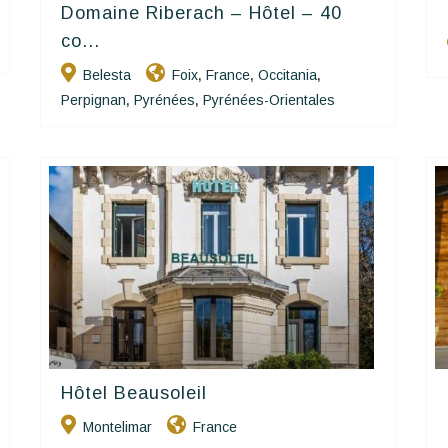
Domaine Riberach – Hôtel – 40
Happy House
co...
Belesta
Foix
France
Occitania
,
,
,
Perpignan
Pyrénées
Pyrénées-Orientales
,
,
Hôtel Beausoleil
Contact Hôtels
Montelimar
France