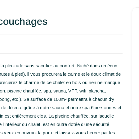
Homepage
 couchages
Book a stay
Our Worldwide collection
World’s Best Hotels
la plénitude sans sacrifier au confort. Niché dans un écrin
Take you away
utes à pied), il vous procurera le calme et le doux climat de
précierez le charme de ce chalet en bois où rien ne manque
Thematic Stays
tion, piscine chauffée, spa, sauna, VTT, wifi, plancha,
g pong, etc.). Sa surface de 100m² permettra à chacun d’y
Health & Safety
s de détente grâce à notre sauna et notre spa 6 personnes et
n est entièrement clos. La piscine chauffée, sur laquelle
Contact Us
l’intérieur du chalet, est en outre dotée d’une sécurité
yeux en ouvrant la porte et laissez-vous bercer par les
EN
FR
ES