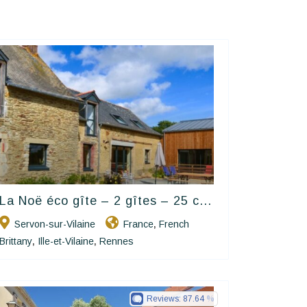
La Noë éco gîte – 2 gîtes – 25 c...
Happy House
Servon-sur-Vilaine
France
French
,
Brittany
Ille-et-Vilaine
Rennes
,
,
Reviews:
87.64