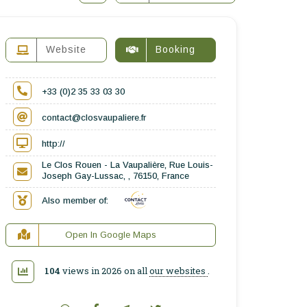
Website
Booking
+33 (0)2 35 33 03 30
contact@closvaupaliere.fr
http://
Le Clos Rouen - La Vaupalière, Rue Louis-
Joseph Gay-Lussac, , 76150, France
Also member of:
Open In Google Maps
104
views in 2026 on all
our websites
.