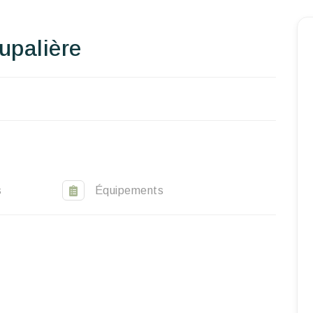
Homepage
upalière
Book a stay
Our Worldwide collection
World’s Best Hotels
Take you away
Thematic Stays
s
Équipements
Health & Safety
Contact Us
EN
FR
ES