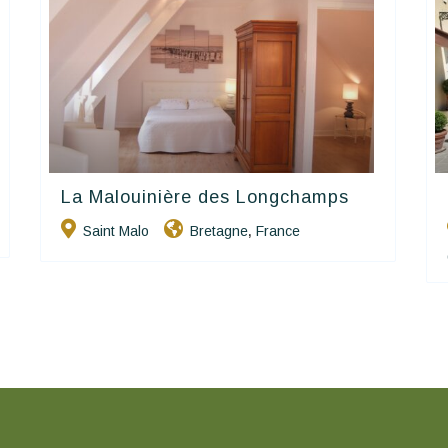
La Malouinière des Longchamps
Hôtels De Charme & De Caractère
Saint Malo
Bretagne
France
,