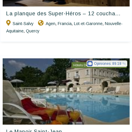
La planque des Super-Héros – 12 coucha...
Saint-Salvy
Agen
Francia
Lot-et-Garonne
Nouvelle-
,
,
,
Aquitaine
Quercy
,
Opiniones:
89.18
Hôtels De Charme & De Caractère
Le Manoir Saint-Jean