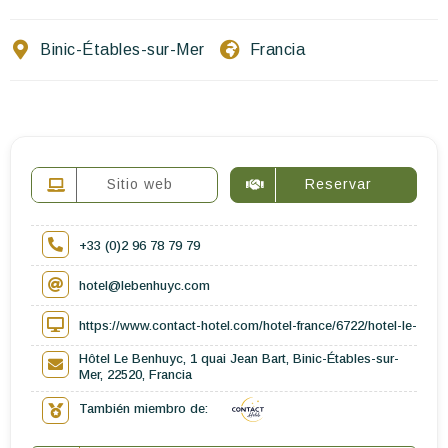
Escríbenos
Binic-Étables-sur-Mer
Francia
ES
EN
FR
Sitio web
Reservar
+33 (0)2 96 78 79 79
hotel@lebenhuyc.com
https://www.contact-hotel.com/hotel-france/6722/hotel-le-benh
Hôtel Le Benhuyc, 1 quai Jean Bart, Binic-Étables-sur-
Mer, 22520, Francia
También miembro de: