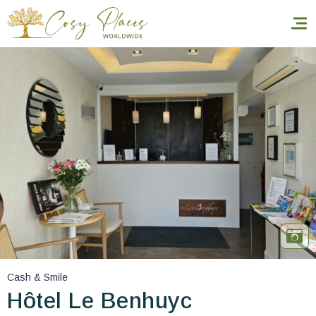
Inicio
Reservar una estancia
Nuestra colección mundial
World’s Best Hotels
Hacer que viajes
Estancia temática
Cash & Smile
Salud y seguridad
Hôtel Le Benhuyc