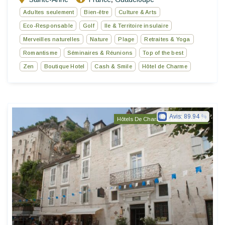
Adultes seulement
Bien-être
Culture & Arts
Eco-Responsable
Golf
Ile & Territoire insulaire
Merveilles naturelles
Nature
Plage
Retraites & Yoga
Romantisme
Séminaires & Réunions
Top of the best
Zen
Boutique Hotel
Cash & Smile
Hôtel de Charme
Avis:
89.94
Hôtels De Charme & De Caractère