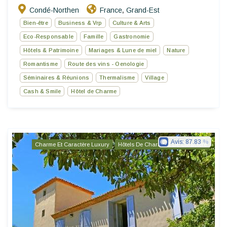
Condé-Northen
France
Grand-Est
,
Bien-être
Business & Vrp
Culture & Arts
Eco-Responsable
Famille
Gastronomie
Hôtels & Patrimoine
Mariages & Lune de miel
Nature
Romantisme
Route des vins - Oenologie
Séminaires & Réunions
Thermalisme
Village
Cash & Smile
Hôtel de Charme
Avis:
87.83
Charme Et Caractère Luxury
Hôtels De Charme & De Caractère