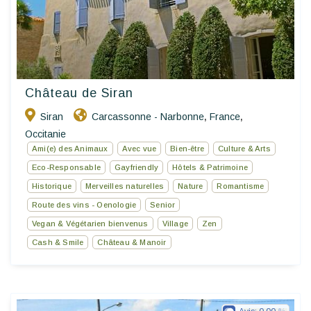
Château de Siran
Siran
Carcassonne - Narbonne
France
,
,
Occitanie
Ami(e) des Animaux
Avec vue
Bien-être
Culture & Arts
Eco-Responsable
Gayfriendly
Hôtels & Patrimoine
Historique
Merveilles naturelles
Nature
Romantisme
Route des vins - Oenologie
Senior
Vegan & Végétarien bienvenus
Village
Zen
Cash & Smile
Château & Manoir