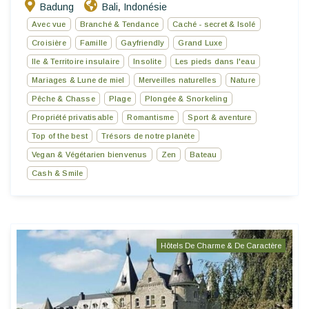
Badung
Bali
Indonésie
,
Avec vue
Branché & Tendance
Caché - secret & Isolé
Croisière
Famille
Gayfriendly
Grand Luxe
Ile & Territoire insulaire
Insolite
Les pieds dans l'eau
Mariages & Lune de miel
Merveilles naturelles
Nature
Pêche & Chasse
Plage
Plongée & Snorkeling
Propriété privatisable
Romantisme
Sport & aventure
Top of the best
Trésors de notre planète
Vegan & Végétarien bienvenus
Zen
Bateau
Cash & Smile
Hôtels De Charme & De Caractère