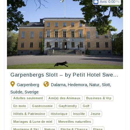
Avis:
0.00
Petit Hotel
Garpenbergs Slott – by Petit Hotel Swe...
Garpenberg
Dalarna
Hedemora
Natur
Slott
,
,
,
,
Suède
Sverige
,
Adultes seulement
Ami(e) des Animaux
Business & Vrp
En moto
Gastronomie
Gayfriendly
Golf
Hôtels & Patrimoine
Historique
Insolite
Jeune
Mariages & Lune de miel
Merveilles naturelles
Montagne & Ski
Nature
Pêche & Chasse
Plage