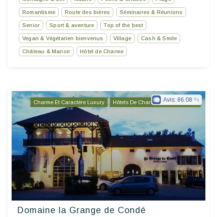
Romantisme
Route des bières
Séminaires & Réunions
Senior
Sport & aventure
Top of the best
Vegan & Végétarien bienvenus
Village
Cash & Smile
Château & Manoir
Hôtel de Charme
Avis:
86.08
Charme Et Caractère Luxury
Hôtels De Charme & De Caractère
Domaine la Grange de Condé