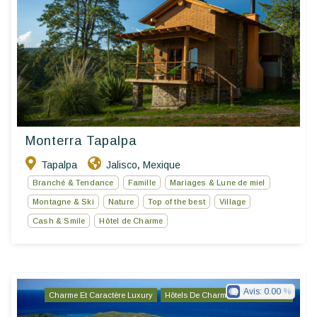
Monterra Tapalpa
Tapalpa
Jalisco
Mexique
,
Branché & Tendance
Famille
Mariages & Lune de miel
Montagne & Ski
Nature
Top of the best
Village
Cash & Smile
Hôtel de Charme
Avis:
0.00
Charme Et Caractère Luxury
Hôtels De Charme & De Caractère