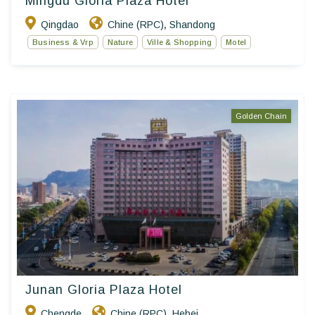
Mingdu Gloria Plaza Hotel
Qingdao
Chine (RPC)
Shandong
,
Business & Vrp
Nature
Ville & Shopping
Motel
Golden Chain
Junan Gloria Plaza Hotel
Chengde
Chine (RPC)
Hebei
,