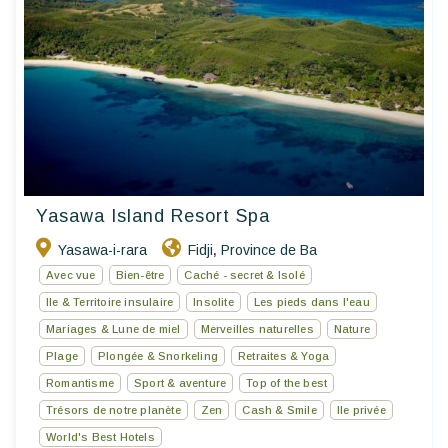
Yasawa Island Resort Spa
Yasawa-i-rara
Fidji
Province de Ba
,
Avec vue
Bien-être
Caché - secret & Isolé
Ile & Territoire insulaire
Insolite
Les pieds dans l'eau
Mariages & Lune de miel
Merveilles naturelles
Nature
Plage
Plongée & Snorkeling
Retraites & Yoga
Romantisme
Sport & aventure
Top of the best
Trésors de notre planète
Zen
Cash & Smile
Ile privée
World's Best Hotels