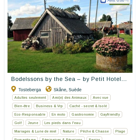
Avis:
0.00
Petit Hotel
Bodelssons by the Sea – by Petit Hotel...
Tosteberga
Skåne
Suède
,
Adultes seulement
Ami(e) des Animaux
Avec vue
Bien-être
Business & Vrp
Caché - secret & Isolé
Eco-Responsable
En moto
Gastronomie
Gayfriendly
Golf
Jeune
Les pieds dans l'eau
Mariages & Lune de miel
Nature
Pêche & Chasse
Plage
Romantisme
Séminaires & Réunions
Senior