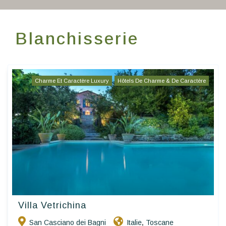
Ecrivez-nous
Blanchisserie
FR
Charme Et Caractère Luxury
Hôtels De Charme & De Caractère
Villa Vetrichina
San Casciano dei Bagni
Italie
Toscane
,