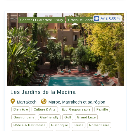
Avis:
0.00
Charme Et Caractère Luxury
Hôtels De Charme & De Caractère
Les Jardins de la Medina
Marrakech
Maroc
Marrakech et sa région
,
Bien-être
Culture & Arts
Eco-Responsable
Famille
Gastronomie
Gayfriendly
Golf
Grand Luxe
Hôtels & Patrimoine
Historique
Jeune
Romantisme