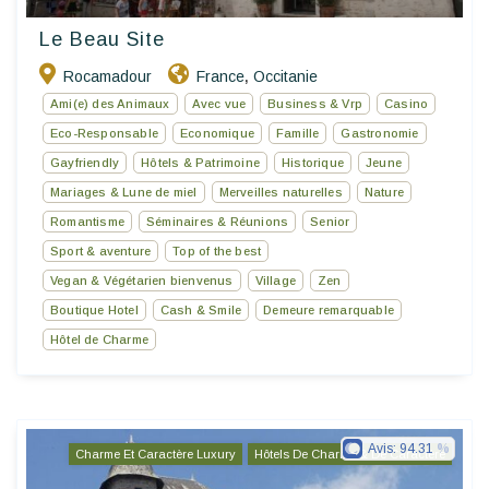
Le Beau Site
Rocamadour
France
Occitanie
,
Ami(e) des Animaux
Avec vue
Business & Vrp
Casino
Eco-Responsable
Economique
Famille
Gastronomie
Gayfriendly
Hôtels & Patrimoine
Historique
Jeune
Mariages & Lune de miel
Merveilles naturelles
Nature
Romantisme
Séminaires & Réunions
Senior
Sport & aventure
Top of the best
Vegan & Végétarien bienvenus
Village
Zen
Boutique Hotel
Cash & Smile
Demeure remarquable
Hôtel de Charme
Avis:
94.31
Charme Et Caractère Luxury
Hôtels De Charme & De Caractère