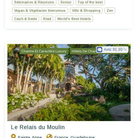
Séminaires & Réunions
Senior
Top of the best
Vegan & Végétarien bienvenus
Ville & Shopping
Zen
Cash & Smile
Riad
World's Best Hotels
Avis:
91.30
Charme Et Caractère Luxury
Hôtels De Charme & De Caractère
Le Relais du Moulin
Sainte-Anne
France
Guadeloupe
,