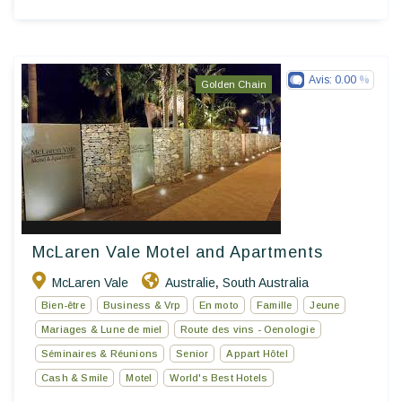
Avis:
0.00
Golden Chain
McLaren Vale Motel and Apartments
McLaren Vale
Australie
South Australia
,
Bien-être
Business & Vrp
En moto
Famille
Jeune
Mariages & Lune de miel
Route des vins - Oenologie
Séminaires & Réunions
Senior
Appart Hôtel
Cash & Smile
Motel
World's Best Hotels