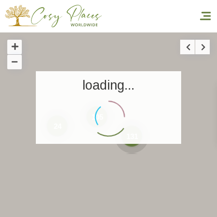
Accueil
loading...
Réserver un séjour
Nos adresses dans le monde
105
24
World’s Best Hotels
131
Vous faire voyager
Les séjours à thème
Santé et sécurité