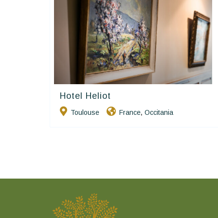
Hotel Heliot
Hôtels De Charme & De Caractère
Toulouse
France
Occitania
,