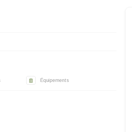
Homepage
Book a stay
Our Worldwide collection
World’s Best Hotels
Take you away
Thematic Stays
s
Équipements
Health & Safety
Contact Us
EN
FR
ES