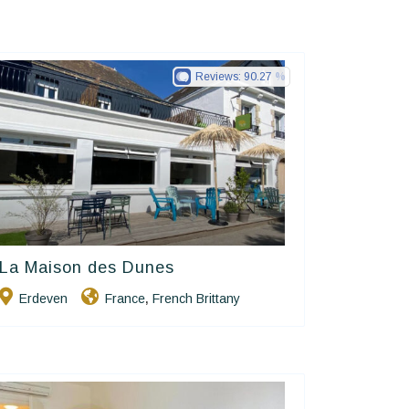
Reviews:
90.27
La Maison des Dunes
Hôtels De Charme & De Caractère
Erdeven
France
French Brittany
,