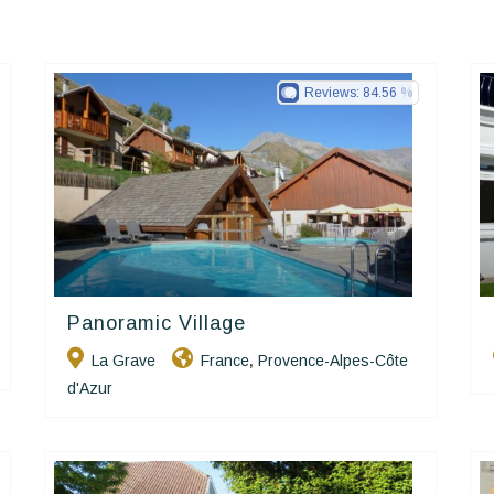
Reviews:
84.56
Panoramic Village
Hôtels De Charme & De Caractère
La Grave
France
Provence-Alpes-Côte
,
d'Azur