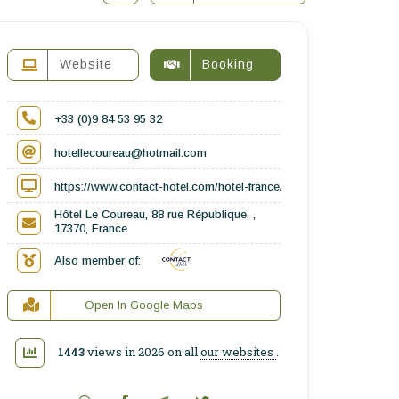
Website
Booking
+33 (0)9 84 53 95 32
hotellecoureau@hotmail.com
https://www.contact-hotel.com/hotel-france/6601/hotel-le-coureau-
Hôtel Le Coureau, 88 rue République, ,
17370, France
Also member of:
Open In Google Maps
1443
views in 2026 on all
our websites
.